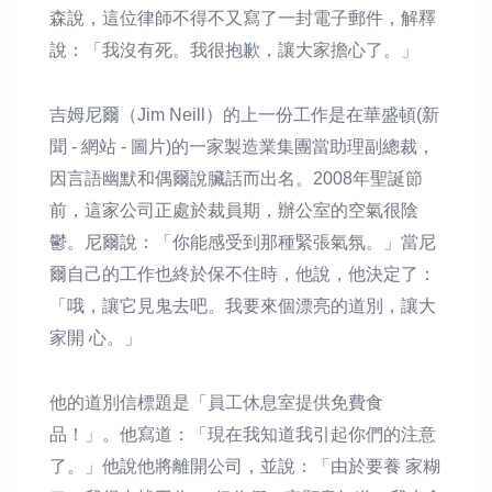
森說，這位律師不得不又寫了一封電子郵件，解釋
說：「我沒有死。我很抱歉，讓大家擔心了。」
吉姆尼爾（Jim Neill）的上一份工作是在華盛頓(新
聞 - 網站 - 圖片)的一家製造業集團當助理副總裁，
因言語幽默和偶爾說臟話而出名。2008年聖誕節
前，這家公司正處於裁員期，辦公室的空氣很陰
鬱。尼爾說：「你能感受到那種緊張氣氛。」當尼
爾自己的工作也終於保不住時，他說，他決定了：
「哦，讓它見鬼去吧。我要來個漂亮的道別，讓大
家開 心。」
他的道別信標題是「員工休息室提供免費食
品！」。他寫道：「現在我知道我引起你們的注意
了。」他說他將離開公司，並說：「由於要養 家糊