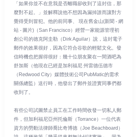
「如果你並不在意我是否離職卻收到了這封信，那
麼對不起。」並解釋說他不想因為漏掉誰而讓對方
覺得受到冒犯。他的前同事、 現在舊金山(新聞 - 網
站 - 圖片)（San Francisco）經營一家能源管理初
創公司的德克阿圭勒（Dirk Aguilar）說，這封電子
郵件的效果很好，因為它符合谷歌的輕鬆文化。發
信時機也把握得很好：幾十位朋友聚在一間酒吧為
舒加斯（他現在已經是加利福尼 州雷德伍德市
（Redwood City）媒體技術公司PubMatic的需求
關係總監）送行時，他發出了郵件並證實同事們都
收到了。
有些公司試圖禁止員工在工作時間收發一切私人郵
件，但加利福尼亞州托倫斯（Torrance）一位代表
資方的勞動法律師喬比奇博德（Joe Beachboard）
說，這種政策「幾乎從來都無法付諸實施」，因為