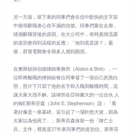
另一方面，留下來的同事們會在信中歡快的文字當
中搜尋辭職者心存不滿的信號。同事們聚在走廊，
猜測辭職背後的原因。在大公司中，有時真情流露
的道別會得到這樣的反應：「他到底是誰？」最
後，群發電郵會令很多人感到困惑。
在奧斯頓與伯德律師事務所（Alston & Bird），一
位即將離職的律師給每位同事發了一張自己的黑白
照，照片下只寫了他的名字和入職與離職時間，這
讓大家大惑不解。該律所在亞特蘭大的一位合伙 人
約翰E斯蒂芬森（John E. Stephenson）說：「看
著好像是一座墓碑。這引起了一場軒然大波，因為
大家以為他死了。」斯蒂芬森保留一份「陣亡士
兵」文件，裡面是27年來同事們的道別信。斯蒂芬