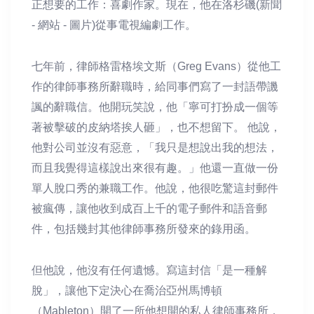
正想要的工作：喜劇作家。現在，他在洛杉磯(新聞
- 網站 - 圖片)從事電視編劇工作。
七年前，律師格雷格埃文斯（Greg Evans）從他工
作的律師事務所辭職時，給同事們寫了一封語帶譏
諷的辭職信。他開玩笑說，他「寧可打扮成一個等
著被擊破的皮納塔挨人砸」，也不想留下。 他說，
他對公司並沒有惡意，「我只是想說出我的想法，
而且我覺得這樣說出來很有趣。」他還一直做一份
單人脫口秀的兼職工作。他說，他很吃驚這封郵件
被瘋傳，讓他收到成百上千的電子郵件和語音郵
件，包括幾封其他律師事務所發來的錄用函。
但他說，他沒有任何遺憾。寫這封信「是一種解
脫」，讓他下定決心在喬治亞州馬博頓
（Mableton）開了一所他想開的私人律師事務所，