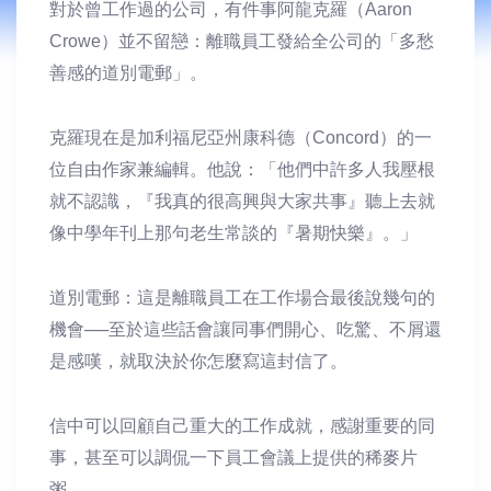
對於曾工作過的公司，有件事阿龍克羅（Aaron
Crowe）並不留戀：離職員工發給全公司的「多愁
善感的道別電郵」。
克羅現在是加利福尼亞州康科德（Concord）的一
位自由作家兼編輯。他說：「他們中許多人我壓根
就不認識，『我真的很高興與大家共事』聽上去就
像中學年刊上那句老生常談的『暑期快樂』。」
道別電郵：這是離職員工在工作場合最後說幾句的
機會──至於這些話會讓同事們開心、吃驚、不屑還
是感嘆，就取決於你怎麼寫這封信了。
信中可以回顧自己重大的工作成就，感謝重要的同
事，甚至可以調侃一下員工會議上提供的稀麥片
粥。