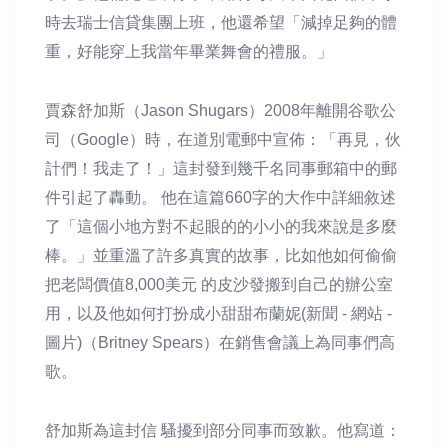
時去瑞士信貸集團上班，他還希望「減掉足夠的體
重，好能穿上我當年畢業舞會的禮服。」
賈森舒加斯（Jason Shugars）2008年離開谷歌公
司（Google）時，在道別電郵中宣佈：「再見，伙
計們！我走了！」這封發到幾千名同事郵箱中的郵
件引起了轟動。 他在這篇660字的大作中詳細敘述
了「這個小地方對不起眼的的小小的我來說是多麼
棒。」並重溫了許多真實的故事，比如他如何偷偷
把老闆價值8,000美元 的皮沙發搬到自己的辦公室
用，以及他如何打扮成小甜甜布蘭妮(新聞 - 網站 -
圖片)（Britney Spears）在銷售會議上為同事們高
歌。
舒加斯為這封信 騷擾到部分同事而致歉。他寫道：