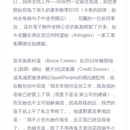
口，我得去找工作──但你們一定願意知道，我也會
開始寫拖了很久的書和教學DVD《卡車的韻律：如
何在每個句子中使用髒話》。」尼爾的一位前同事
說， 這封電子郵件使辦公室的氣氛輕鬆了許多。如
今尼爾在弗吉尼亞州阿靈頓（Arlington）一家工業
集團擔任副總裁。
當布魯斯科溫 （Bruce Corwin）在2010年離開瑞
士(新聞 - 網站 - 圖片)信貸集團（Credit Suisse），
成為減肥健身網站SparkPeople的傳訊總監時，他
在離別信中寫道「我非常期待這份工作，因為我的
老板已經愛上了我（我妻子是這 家公司的總裁），
而且她也不太可能解僱我，因為那樣的話，我們的
孩子就上不了私立學校了。」他還鄭重其事地說
道：「我不介意向她作報告，反正我已經這樣做
了。」他補充道，除了不用再每天來回花四個半小